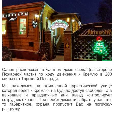
Салон расположен в частном доме слева (на стороне
Пожарной части) по ходу движения к Кремлю в 200
метрах от Торговой Площади.
Мы находимся на оживленной туристической улице
которая ведет к Кремлю, на буднях доступ свободен, а в
выходные и праздничные дни въезд контролирует
сотрудник охраны. При необходимости забрать у нас что-
то габаритное, охрана пропустит Вас на погрузку-
разгрузку.