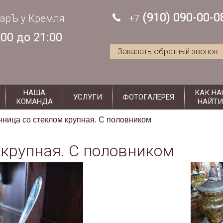
antiksuzdal@mail.ru
c 11:00 до 21:00
(910) 090-00-0
(910) 090-00-0
арЪ у Кремля
+7
+7
:00 до 21:00
Заказать обратный звонок
НАША
КАК НА
УСЛУГИ
ФОТОГАЛЕРЕЯ
КОМАНДА
НАЙТИ
ница со стеклом крупная. С половником
крупная. С половником