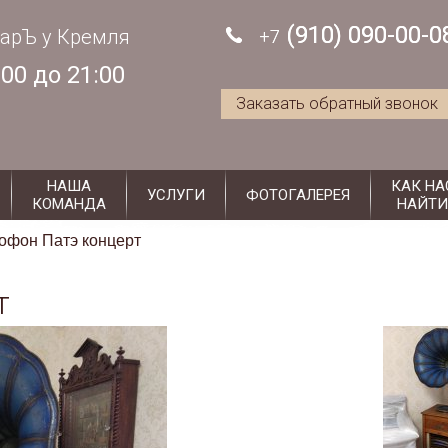
antiksuzdal@mail.ru
c 11:00 до 21:00
(910) 090-00-0
(910) 090-00-0
арЪ у Кремля
+7
+7
:00 до 21:00
Заказать обратный звонок
НАША
КАК НА
УСЛУГИ
ФОТОГАЛЕРЕЯ
КОМАНДА
НАЙТИ
офон Патэ концерт
т