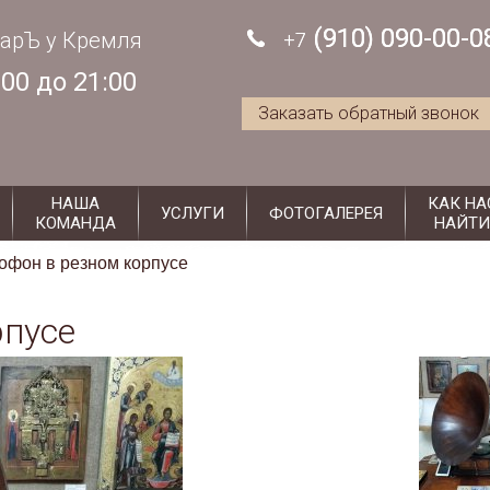
antiksuzdal@mail.ru
c 11:00 до 21:00
(910) 090-00-0
(910) 090-00-0
арЪ у Кремля
+7
+7
:00 до 21:00
Заказать обратный звонок
НАША
КАК НА
УСЛУГИ
ФОТОГАЛЕРЕЯ
КОМАНДА
НАЙТИ
офон в резном корпусе
рпусе