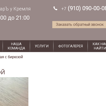
antiksuzdal@mail.ru
c 11:00 до 21:00
(910) 090-00-0
(910) 090-00-0
арЪ у Кремля
+7
+7
:00 до 21:00
Заказать обратный звонок
НАША
КАК НА
УСЛУГИ
ФОТОГАЛЕРЕЯ
КОМАНДА
НАЙТИ
ая с бирюзой
ой