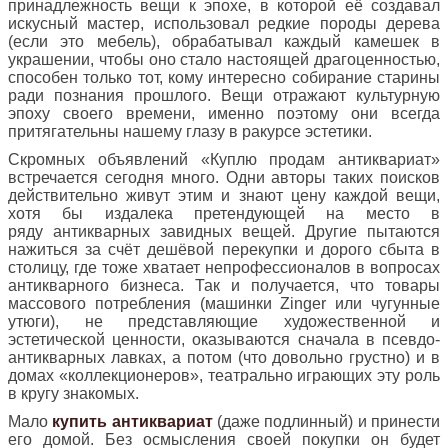
принадлежность вещи к эпохе, в которой её создавал
искусный мастер, использовал редкие породы дерева
(если это мебель), обрабатывал каждый камешек в
украшении, чтобы оно стало настоящей драгоценностью,
способен только тот, кому интересно собирание старины
ради познания прошлого. Вещи отражают культурную
эпоху своего времени, именно поэтому они всегда
притягательны нашему глазу в ракурсе эстетики.
Скромных объявлений «Куплю продам антиквариат»
встречается сегодня много. Одни авторы таких поисков
действительно живут этим и знают цену каждой вещи,
хотя бы издалека претендующей на место в
ряду антикварных
завидных вещей. Другие пытаются
нажиться за счёт дешёвой перекупки и дорого сбыта в
столицу, где тоже хватает непрофессионалов в вопросах
антикварного бизнеса. Так и получается, что товары
массового потребления (машинки Zinger или чугунные
утюги), не представляющие художественной и
эстетической ценности, оказываются сначала в псевдо-
антикварных лавках, а потом (что довольно грустно) и в
домах «коллекционеров», театрально играющих эту роль
в кругу знакомых.
Мало
купить антиквариат
(даже подлинный) и принести
его домой. Без осмысления своей покупки он будет